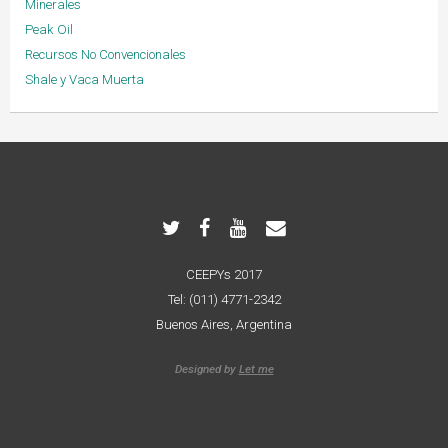
Minerales
Peak Oil
Recursos No Convencionales
Shale y Vaca Muerta
CEEPYs 2017
Tel: (011) 4771-2342
Buenos Aires, Argentina
Designed by
Let me