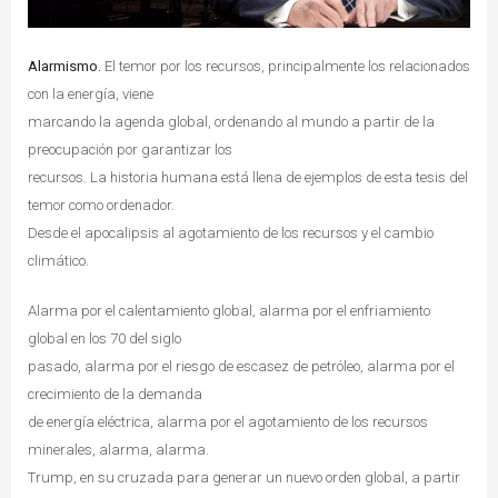
Alarmismo.
El temor por los recursos, principalmente los relacionados
con la energía, viene
marcando la agenda global, ordenando al mundo a partir de la
preocupación por garantizar los
recursos. La historia humana está llena de ejemplos de esta tesis del
temor como ordenador.
Desde el apocalipsis al agotamiento de los recursos y el cambio
climático.
Alarma por el calentamiento global, alarma por el enfriamiento
global en los 70 del siglo
pasado, alarma por el riesgo de escasez de petróleo, alarma por el
crecimiento de la demanda
de energía eléctrica, alarma por el agotamiento de los recursos
minerales, alarma, alarma.
Trump, en su cruzada para generar un nuevo orden global, a partir