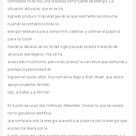
controlada no es hoy una realidad como fuente de energía. La
situación actual es que no se ha
logrado producir más energía de la que realmente se consume
cuando se contabiliza toda la
energía necesaria para comprimir, calentar y confinar el plasma
para la fusión.
Desde la década de los 50 del siglo pasado se está tratando de
alcanzar ese objetivo. Hoy se ha
avanzado muchísimo, pero más avanzó la narrativa que confunde y
plantea la posibilidad de
lograrlo en pocos años. Esa narrativa llegó a Wall Street, que ahora
apoya proyectos de este
tipo, a Gates y a Altman.
En fusión se usan dos métricas diferentes. Una es la que se conoce
como ganancia científica,
que compara solo la energía que entra al plasma con la energía que
el plasma libera por la
fusión. Hace dos años se logró por primera vez valores mayores a 1