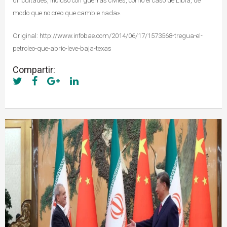
dificultades, incluso con guerras civiles, como el caso de Libia, de
modo que no creo que cambie nada».
Original: http://www.infobae.com/2014/06/17/1573568-tregua-el-
petroleo-que-abrio-leve-baja-texas
Compartir: