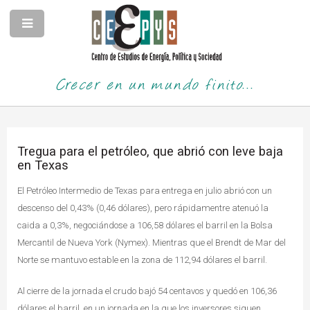
Crecer en un mundo finito...
Tregua para el petróleo, que abrió con leve baja
en Texas
El Petróleo Intermedio de Texas para entrega en julio abrió con un
descenso del 0,43% (0,46 dólares), pero rápidamentre atenuó la
caida a 0,3%, negociándose a 106,58 dólares el barril en la Bolsa
Mercantil de Nueva York (Nymex). Mientras que el Brendt de Mar del
Norte se mantuvo estable en la zona de 112,94 dólares el barril.
Al cierre de la jornada el crudo bajó 54 centavos y quedó en 106,36
dólares el barril, en un jornada en la que los inversores siguen