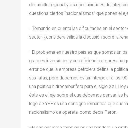
desarrollo regional y las oportunidades de integra
cuestiona ciertos “nacionalismos” que ponen el ej
–Tomando en cuenta las dificultades en el sector
sector, ¿considera válida la discusión sobre la re
–El problema en nuestro país es que somos un país 
grandes inversiones y una eficiencia empresaria 
error de que la empresa petrolera defina la políti
sus fallas, pero debemos evitar interpelar a los ’
una política hidrocarburífera para el siglo XXI. Ho
éste es el eje sobre el que debemos pensar las her
logo de YPF es una consigna romántica que suena n
nacionalismo de opereta, como decía Perón.
–El nacionalismo también es una bandera, un símbo