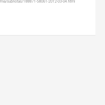
onomia/subnotas/188871-58061-2012-03-04.html