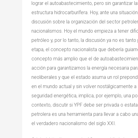
lograr el autoabastecimiento, pero sin garantizar l
estructura hidrocarburífera. Hoy, ante una situació
discusión sobre la organización del sector petrole
nacionalismos. Hoy el mundo empieza a tener dif
petróleo y, por lo tanto, la discusión ya no es tant
etapa, el concepto nacionalista que debería guiarn
concepto más amplio que el de autoabastecimiento
acción para garantizarnos la energía necesaria par
neoliberales y que el estado asuma un rol prepon
en el mundo actual y sin volver nostálgicamente a
seguridad energética, implica, por ejemplo, una pol
contexto, discutir si YPF debe ser privada o estat
petrolera es una herramienta para llevar a cabo una
el verdadero nacionalismo del siglo XXI.