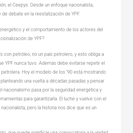
ción, el Ceepys. Desde un enfoque nacionalista,
e de debate en la reestatización de YPF.
 energético y el comportamiento de los actores del
nacionalización de YPF?
con petróleo, no un país petrolero, y esto obliga a
que YPF nunca tuvo. Además debe evitarse repetir el
ca petrolera. Hoy el modelo de los ’90 está mostrando
90 planteando una vuelta a décadas pasadas y pensar
y el nacionalismo pasa por la seguridad energética y
ramientas para garantizarla. El luche y vuelve con el
acionalista, pero la historia nos dice que es un
lo, que puede significar una convocatoria a la unidad