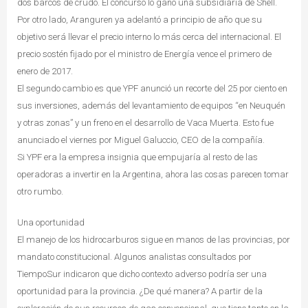
dos barcos de crudo. El concurso lo ganó una subsidiaria de Shell.
Por otro lado, Aranguren ya adelantó a principio de año que su
objetivo será llevar el precio interno lo más cerca del internacional. El
precio sostén fijado por el ministro de Energía vence el primero de
enero de 2017.
El segundo cambio es que YPF anunció un recorte del 25 por ciento en
sus inversiones, además del levantamiento de equipos “en Neuquén
y otras zonas” y un freno en el desarrollo de Vaca Muerta. Esto fue
anunciado el viernes por Miguel Galuccio, CEO de la compañía.
Si YPF era la empresa insignia que empujaría al resto de las
operadoras a invertir en la Argentina, ahora las cosas parecen tomar
otro rumbo.
Una oportunidad
El manejo de los hidrocarburos sigue en manos de las provincias, por
mandato constitucional. Algunos analistas consultados por
TiempoSur indicaron que dicho contexto adverso podría ser una
oportunidad para la provincia. ¿De qué manera? A partir de la