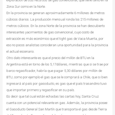
exploración de sus recursos de gas convencional, que tiene tanto en la
Zona Sur como en la Norte.
En la provincia se generan aproximadamente 6 millones de metros
cúbicos diarios. La producción mensual ronda los 215 millones de
metros cúbicos. En la zona Norte de la provincia se han descubierto
interesantes yacimientos de gas convencional, cuyo costo de
extracción es más económico que el tight gas de Vaca Muerta, por
eso no pocos analistas consideran una oportunidad para la provincia
el actual escenario.
Otro dato interesante es que el precio del millón de BTU en la
Argentina está en torno de los 5,17dólares, mientras que si se trae por
barco regasificador, habría que pagar 5,30 dólares por millón de
BTU, como por ejemplo el gas que se le comprará a Chile, que si bien
ingresará al país por gasoducto, es gas que el país trasandino tuvo
que importar primero y regasificar en su país.
Es decir que tal cual están echadas las cartas hoy, Santa Cruz
cuenta con un potencial relevante en gas. Además, la provincia posee
el Gasoducto General San Martín que transporta el gas desde Tierra