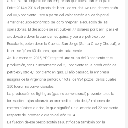
arrastrar al conjunto de las empresas que operaban en el país.
Entre 2014 y 2016, el precio del barril de crudo tuvo una depreciación
del 88,6 por ciento. Pero a partir del valor sostén aplicado por el
anterior equipo económico, se logró mejorar la ecuación de las
operadoras. El desacople se estipuló en 77 dólares por barril para el
crudo extraído en la cuenca neuquina, y para el petróleo tipo
Escalante, obtenido en la Cuenca San Jorge (Santa Cruz y Chubut), el
barril se fijó en 63 dólares, aproximadamente.
Así fue como en 2015, YPF registró una suba del 3 por ciento en su
producción, con un incremento del 2,1 por ciento en la producción de
petróleo y otro 4,1 por ciento en gas. El año pasado, la empresa
insignia de la Argentina perforó un total de 934 pozos, de los cuales
250 fueron no convencionales.
La producción de tight gas (gas no convencional) proveniente de la
formación Lajas alcanzó un promedio diario de 4,3 millones de
metros cúbicos diarios, lo que significó un aumento del 22 por ciento
respecto del promedio diario del año 2014.
La fijación de ese precio sostén se justificaba también por la