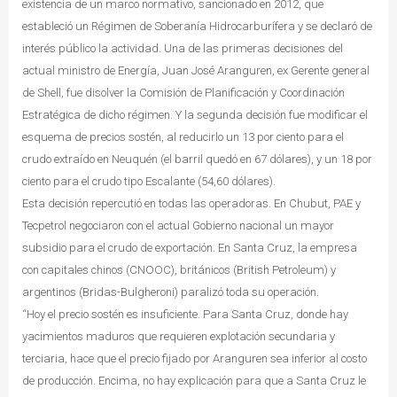
existencia de un marco normativo, sancionado en 2012, que
estableció un Régimen de Soberanía Hidrocarburífera y se declaró de
interés público la actividad. Una de las primeras decisiones del
actual ministro de Energía, Juan José Aranguren, ex Gerente general
de Shell, fue disolver la Comisión de Planificación y Coordinación
Estratégica de dicho régimen. Y la segunda decisión fue modificar el
esquema de precios sostén, al reducirlo un 13 por ciento para el
crudo extraído en Neuquén (el barril quedó en 67 dólares), y un 18 por
ciento para el crudo tipo Escalante (54,60 dólares).
Esta decisión repercutió en todas las operadoras. En Chubut, PAE y
Tecpetrol negociaron con el actual Gobierno nacional un mayor
subsidio para el crudo de exportación. En Santa Cruz, la empresa
con capitales chinos (CNOOC), británicos (British Petroleum) y
argentinos (Bridas-Bulgheroni) paralizó toda su operación.
“Hoy el precio sostén es insuficiente. Para Santa Cruz, donde hay
yacimientos maduros que requieren explotación secundaria y
terciaria, hace que el precio fijado por Aranguren sea inferior al costo
de producción. Encima, no hay explicación para que a Santa Cruz le