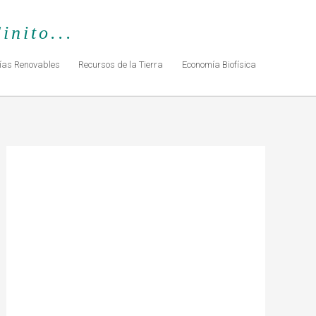
inito...
ías Renovables
Recursos de la Tierra
Economía Biofísica