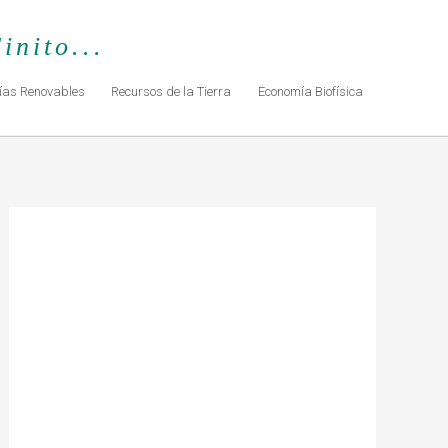
inito...
ías Renovables
Recursos de la Tierra
Economía Biofísica