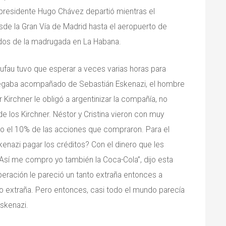
l presidente Hugo Chávez departió mientras el
e la Gran Vía de Madrid hasta el aeropuerto de
s dos de la madrugada en La Habana.
rufau tuvo que esperar a veces varias horas para
legaba acompañado de Sebastián Eskenazi, el hombre
Kirchner le obligó a argentinizar la compañía, no
e los Kirchner. Néstor y Cristina vieron con muy
o el 10% de las acciones que compraron. Para el
kenazi pagar los créditos? Con el dinero que les
Así me compro yo también la Coca-Cola”, dijo esta
peración le pareció un tanto extraña entonces a
do extraña. Pero entonces, casi todo el mundo parecía
Eskenazi.