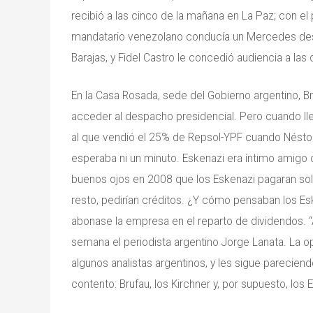
recibió a las cinco de la mañana en La Paz; con e
mandatario venezolano conducía un Mercedes desd
Barajas, y Fidel Castro le concedió audiencia a la
En la Casa Rosada, sede del Gobierno argentino, B
acceder al despacho presidencial. Pero cuando l
al que vendió el 25% de Repsol-YPF cuando Néstor 
esperaba ni un minuto. Eskenazi era íntimo amigo d
buenos ojos en 2008 que los Eskenazi pagaran sol
resto, pedirían créditos. ¿Y cómo pensaban los Es
abonase la empresa en el reparto de dividendos. “
semana el periodista argentino Jorge Lanata. La o
algunos analistas argentinos, y les sigue parecien
contento: Brufau, los Kirchner y, por supuesto, los 