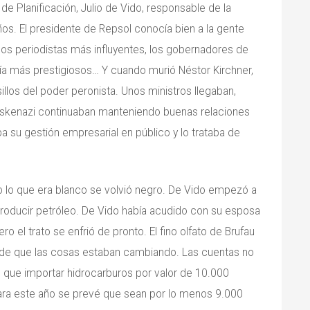
 de Planificación, Julio de Vido, responsable de la
años. El presidente de Repsol conocía bien a la gente
los periodistas más influyentes, los gobernadores de
gía más prestigiosos… Y cuando murió Néstor Kirchner,
sillos del poder peronista. Unos ministros llegaban,
os Eskenazi continuaban manteniendo buenas relaciones
ba su gestión empresarial en público y lo trataba de
o lo que era blanco se volvió negro. De Vido empezó a
 producir petróleo. De Vido había acudido con su esposa
o el trato se enfrió de pronto. El fino olfato de Brufau
de que las cosas estaban cambiando. Las cuentas no
o que importar hidrocarburos por valor de 10.000
para este año se prevé que sean por lo menos 9.000