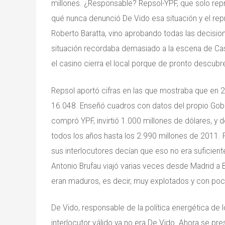
millones. ¿Responsable? Repsol-YPF, que solo repr
qué nunca denunció De Vido esa situación y el rep
Roberto Baratta, vino aprobando todas las decision
situación recordaba demasiado a la escena de Casab
el casino cierra el local porque de pronto descubr
Repsol aportó cifras en las que mostraba que en 
16.048. Enseñó cuadros con datos del propio Gob
compró YPF, invirtió 1.000 millones de dólares, y
todos los años hasta los 2.990 millones de 2011.
sus interlocutores decían que eso no era suficie
Antonio Brufau viajó varias veces desde Madrid a 
eran maduros, es decir, muy explotados y con poc
De Vido, responsable de la política energética de l
interlocutor válido ya no era De Vido. Ahora se p