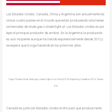
Los Estados Unidos, Canadá, China y Argentina son actualmente los
únicos cuatro países en el mundo que están produciendo volúmenes
comerciales de shale gas o shale/tight oil. Los Estados Unidos es por
lejos el principal productor de ambos. En la Argentina la producción
es aún incipiente aunque ha crecido exponencialmente desde 2012 y
se espera que lo siga haciendo en los próximos años.
Figura: Producción de shale gas y shale/tight oil en China, EE.UU, Argentina y Canadá, en 2014.
Fuente:
EIA
Canadá es junto con Estados Unidos el otro país que produce tanto