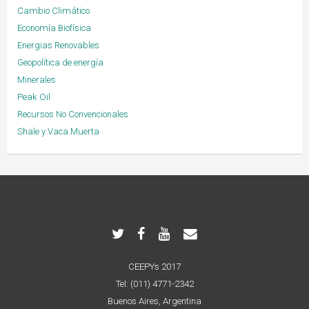
Cambio Climático
Economía Biofísica
Energias Renovables
Geopolítica de energía
Minerales
Peak Oil
Recursos No Convencionales
Shale y Vaca Muerta
CEEPYs 2017
Tel: (011) 4771-2342
Buenos Aires, Argentina