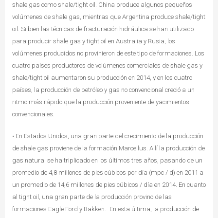
shale gas como shale/tight oil. China produce algunos pequeños
volúmenes de shale gas, mientras que Argentina produce shale/tight
oil. Si bien las técnicas de fracturación hidráulica se han utilizado
para producir shale gas y tight oil en Australia y Rusia, los
volúmenes producidos no provinieron de este tipo de formaciones. Los
cuatro países productores de volúmenes comerciales de shale gas y
shale/tight oil aumentaron su producción en 2014, y en los cuatro
países, la producción de petróleo y gas no convencional creció a un
ritmo más rápido que la producción proveniente de yacimientos
convencionales.
• En Estados Unidos, una gran parte del crecimiento de la producción
de shale gas proviene de la formación Marcellus. Allí la producción de
gas natural se ha triplicado en los últimos tres años, pasando de un
promedio de 4,8 millones de pies cúbicos por día (mpc / d) en 2011 a
un promedio de 14,6 millones de pies cúbicos / día en 2014. En cuanto
al tight oil, una gran parte de la producción provino de las
formaciones Eagle Ford y Bakken.- En esta última, la producción de