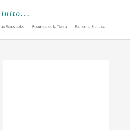
inito...
ías Renovables
Recursos de la Tierra
Economía Biofísica