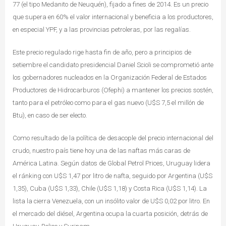
77 (el tipo Medanito de Neuquén), fijado a fines de 2014. Es un precio
que supera en 60% el valor internacional y beneficia a los productores,
en especial YPF, y a las provincias petroleras, por las regalías.
Este precio regulado rige hasta fin de año, pero a principios de
setiembre el candidato presidencial Daniel Scioli se comprometió ante
los gobernadores nucleados en la Organización Federal de Estados
Productores de Hidrocarburos (Ofephi) a mantener los precios sostén,
tanto para el petróleo como para el gas nuevo (U$S 7,5 el millón de
Btu), en caso de ser electo.
Como resultado de la política de desacople del precio internacional del
crudo, nuestro país tiene hoy una de las naftas más caras de
América Latina. Según datos de Global Petrol Prices, Uruguay lidera
el ránking con U$S 1,47 por litro de nafta, seguido por Argentina (U$S
1,35), Cuba (U$S 1,33), Chile (U$S 1,18) y Costa Rica (U$S 1,14). La
lista la cierra Venezuela, con un insólito valor de U$S 0,02 por litro. En
el mercado del diésel, Argentina ocupa la cuarta posición, detrás de