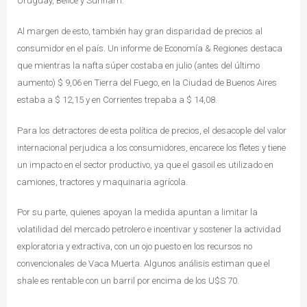
Uruguay, Belice y Surinam.
Al margen de esto, también hay gran disparidad de precios al
consumidor en el país. Un informe de Economía & Regiones destaca
que mientras la nafta súper costaba en julio (antes del último
aumento) $ 9,06 en Tierra del Fuego, en la Ciudad de Buenos Aires
estaba a $ 12,15 y en Corrientes trepaba a $ 14,08.
Para los detractores de esta política de precios, el desacople del valor
internacional perjudica a los consumidores, encarece los fletes y tiene
un impacto en el sector productivo, ya que el gasoil es utilizado en
camiones, tractores y maquinaria agrícola.
Por su parte, quienes apoyan la medida apuntan a limitar la
volatilidad del mercado petrolero e incentivar y sostener la actividad
exploratoria y extractiva, con un ojo puesto en los recursos no
convencionales de Vaca Muerta. Algunos análisis estiman que el
shale es rentable con un barril por encima de los U$S 70.