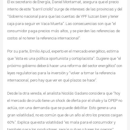
El ex secretario de Energía, Daniel Montamat, asegura que el precio
interno de este “barril criollo” surge de intereses de las provincias y del
“Gobierno nacional para que las cuentas de YPF luzcan bien y tener
caja para seguir en Vaca Muerta”. Las consecuencias son que “el
consumidor paga precios más altos, y se pierden las referencias de
costos al no tener la referencia internacional”.
Por su parte, Emilio Apud, experto en el mercado energético, estima
que “ésta es una política oportunista y cortoplacista”. Sugiere que “el
próximo gobierno deberá hacer una reforma del sector energético” con
leyes regulatorias para la inversión y “volver a tomar la referencia
internacional, pero hay que ver en qué plazos se hace”.
Desde la otra vereda, el analista Nicolás Gadano considera que “hoy
el mercado de crudo tiene un shock de oferta por el shale y la OPEP no
actúa, con una demanda que se puede debilitar. Esto genera una
gran volatilidad, no es común que de un año al otro los precios caigan
60%”. Explica que esta volatilidad “es mala para el consumidor y
también para los productores, según suban o bajen los precios”.