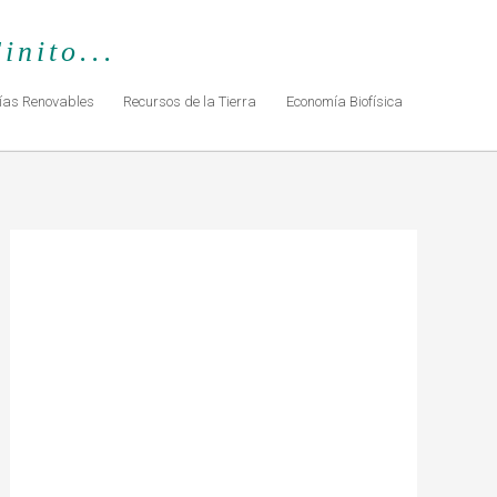
inito...
ías Renovables
Recursos de la Tierra
Economía Biofísica