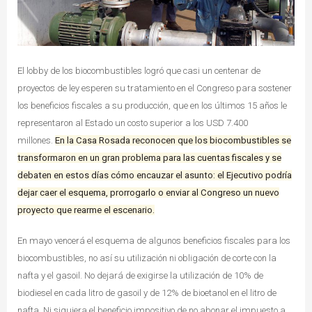
El lobby de los biocombustibles logró que casi un centenar de
proyectos de ley esperen su tratamiento en el Congreso para sostener
los beneficios fiscales a su producción, que en los últimos 15 años le
representaron al Estado un costo superior a los USD 7.400
millones.
En la Casa Rosada reconocen que los biocombustibles se
transformaron en un gran problema para las cuentas fiscales y se
debaten en estos días cómo encauzar el asunto: el Ejecutivo podría
dejar caer el esquema, prorrogarlo o enviar al Congreso un nuevo
proyecto que rearme el escenario.
En mayo vencerá el esquema de algunos beneficios fiscales para los
biocombustibles, no así su utilización ni obligación de corte con la
nafta y el gasoil. No dejará de exigirse la utilización de 10% de
biodiesel en cada litro de gasoil y de 12% de bioetanol en el litro de
nafta. Ni siquiera el beneficio impositivo de no abonar el impuesto a